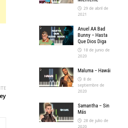
29 de abril de
2021
Anuel AA Bad
Bunny – Hasta
Que Dios Diga
18 de junio de
2020
Maluma – Hawái
8 de
septiembre de
Entrada
NTE
2020
siguiente:
Rey
Samantha – Sin
Más
28 de julio de
2020