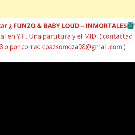
car
¿ FUNZO & BABY LOUD – INMORTALES
ial en YT . Una partitura y el MIDI ( contactad
8 o por correo cpazsomoza98@gmail.com )