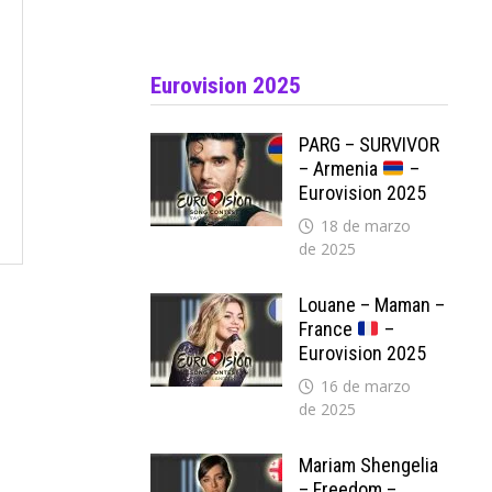
Eurovision 2025
PARG – SURVIVOR
– Armenia
–
Eurovision 2025
18 de marzo
de 2025
Louane – Maman –
France
–
Eurovision 2025
16 de marzo
de 2025
Mariam Shengelia
– Freedom –