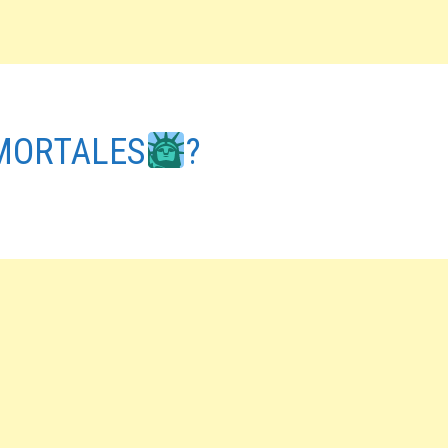
NMORTALES
?