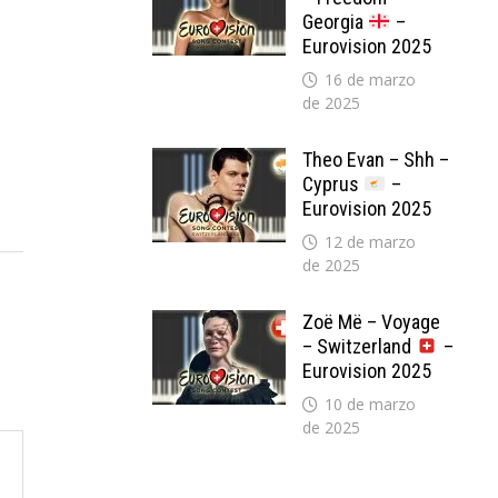
Georgia
–
Eurovision 2025
16 de marzo
de 2025
Theo Evan – Shh –
Cyprus
–
Eurovision 2025
12 de marzo
de 2025
Zoë Më – Voyage
– Switzerland
–
Eurovision 2025
10 de marzo
de 2025