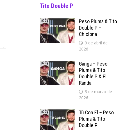
Tito Double P
Peso Pluma & Tito
Double P –
Chiclona
9 de abril de
2026
Ganga – Peso
Pluma & Tito
Double P & El
Randal
3 de marzo de
2026
Tú Con El – Peso
Pluma & Tito
Double P