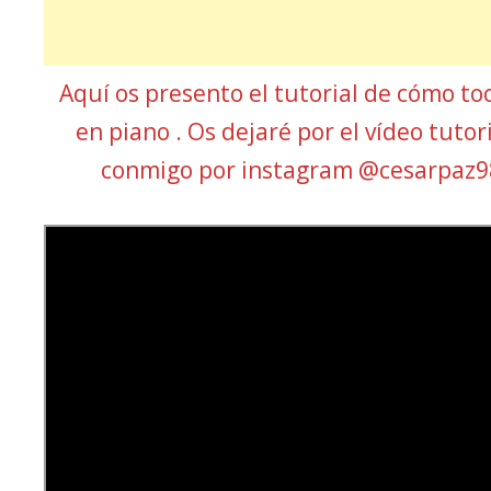
Aquí os presento el tutorial de cómo to
en piano . Os dejaré por el vídeo tutor
conmigo por instagram @cesarpaz9