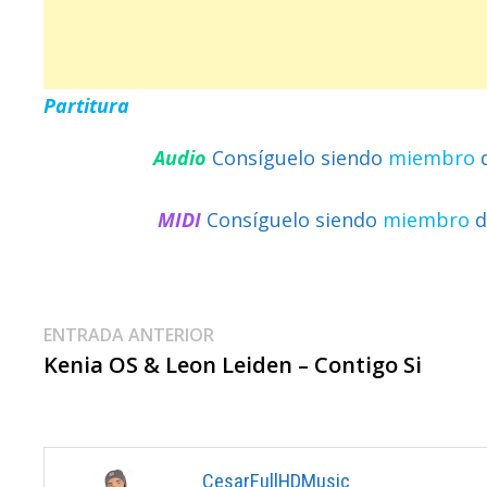
Partitura
Audio
Consíguelo siendo
miembro
MIDI
Consíguelo siendo
miembro
d
Navegación
Entrada
ENTRADA ANTERIOR
anterior:
Kenia OS & Leon Leiden – Contigo Si
De
Entradas
CesarFullHDMusic