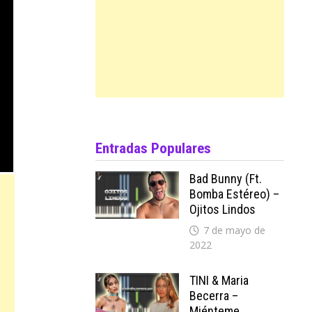
Entradas Populares
Bad Bunny (ft.
Bomba Estéreo) –
Ojitos Lindos
7 de mayo de
2022
TINI & Maria
Becerra –
Miénteme