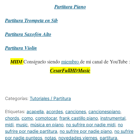
Partitura
Piano
Partitura
Trompeta en Sib
Partitura
Saxofón Alto
Partitura
Violín
MIDI
Consíguelo siendo
miembro
de mi canal de YouTube :
CesarFullHDMusic
Categorías:
Tutoriales / Partitura
Etiquetas:
acapella
,
acordes
,
canciones
,
cancionespiano
,
chords
,
como
,
comotocar
,
frank castillo piano
,
instrumental
,
midi
,
music
,
música en piano
,
no sufrire por nadie midi
,
no
sufrire por nadie partitura
,
no sufrire por nadie piano
,
no sufrire
por nadie punteos
,
notas
,
novedades viernes
,
partitura
,