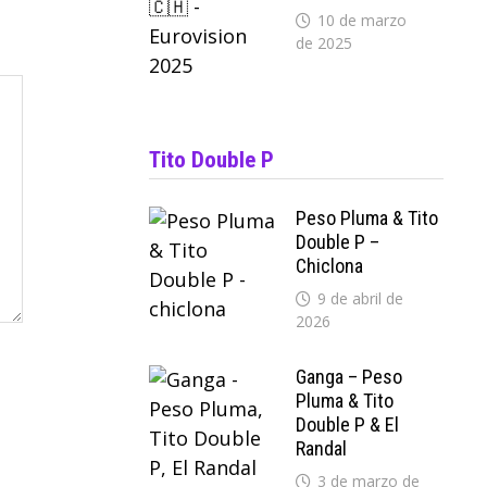
10 de marzo
de 2025
Tito Double P
Peso Pluma & Tito
Double P –
Chiclona
9 de abril de
2026
Ganga – Peso
Pluma & Tito
Double P & El
Randal
3 de marzo de