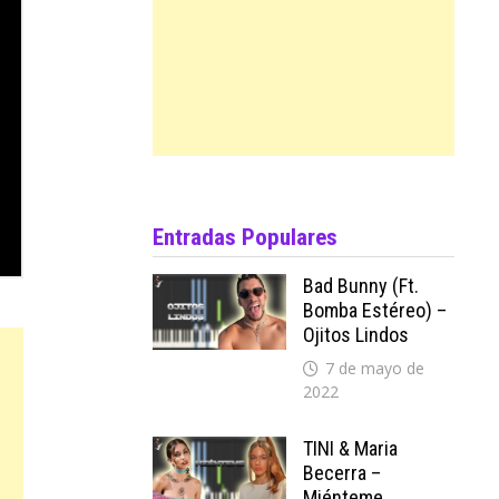
Entradas Populares
Bad Bunny (ft.
Bomba Estéreo) –
Ojitos Lindos
7 de mayo de
2022
TINI & Maria
Becerra –
Miénteme