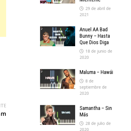
29 de abril de
2021
Anuel AA Bad
Bunny – Hasta
Que Dios Diga
18 de junio de
2020
Maluma – Hawái
8 de
septiembre de
2020
Entrada
NTE
Samantha – Sin
siguiente:
Jam
Más
28 de julio de
2020