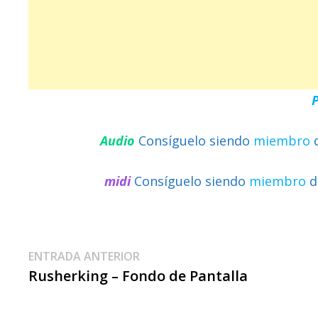
Audio
Consíguelo siendo
miembro
midi
Consíguelo siendo
miembro
d
Navegación
Entrada
ENTRADA ANTERIOR
anterior:
Rusherking – Fondo de Pantalla
De
Entradas