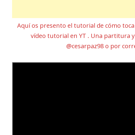
Aquí os presento el tutorial de cómo toc
vídeo tutorial en YT . Una partitura
@cesarpaz98 o por cor