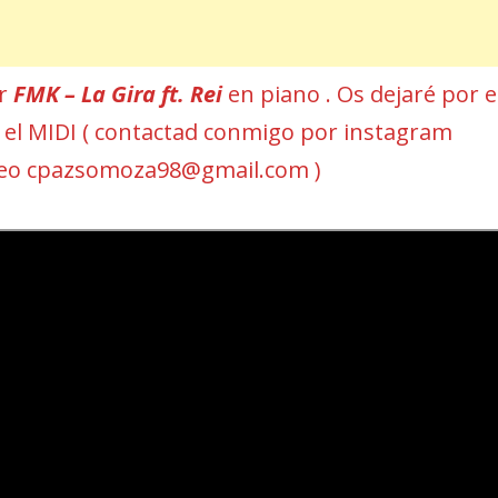
ar
FMK – La Gira ft. Rei
en piano . Os dejaré por e
 y el MIDI ( contactad conmigo por instagram
reo cpazsomoza98@gmail.com )