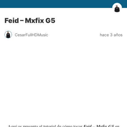
Feid – Mxfix G5
CesarFullHDMusic
hace 3 años
Aquí os presento el tutorial de cómo tocar
Feid – Mxfix G5
en