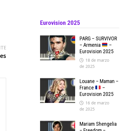
Eurovision 2025
PARG – SURVIVOR
– Armenia
–
Entrada
NTE
Eurovision 2025
siguiente:
res
18 de marzo
de 2025
Louane – Maman –
France
–
Eurovision 2025
16 de marzo
de 2025
Mariam Shengelia
– Freedom –