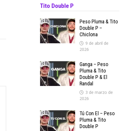
Tito Double P
Peso Pluma & Tito
Double P –
Chiclona
9 de abril de
2026
Ganga – Peso
Pluma & Tito
Double P & El
Randal
3 de marzo de
2026
Tú Con El – Peso
Pluma & Tito
Double P