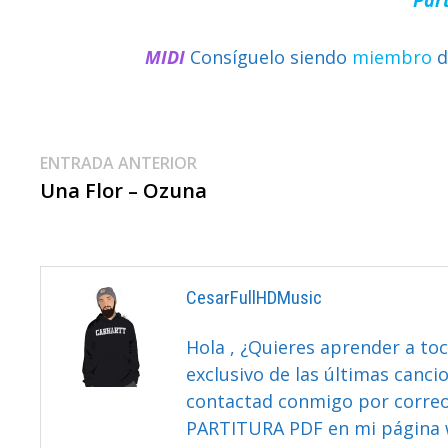
MIDI
Consíguelo siendo
miembro
d
Navegación
Entrada
ENTRADA ANTERIOR
anterior:
Una Flor – Ozuna
De
Entradas
CesarFullHDMusic
Hola , ¿Quieres aprender a toc
exclusivo de las últimas canci
contactad conmigo por correo 
PARTITURA PDF en mi página 