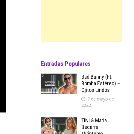
Entradas Populares
Bad Bunny (ft.
Bomba Estéreo) –
Ojitos Lindos
7 de mayo de
2022
TINI & Maria
Becerra –
Miénteme