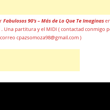
ar
Fabulosos 90’s – Más de Lo Que Te Imaginas
e
T . Una partitura y el MIDI ( contactad conmigo 
 correo cpazsomoza98@gmail.com )