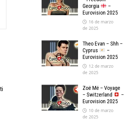
Georgia
–
Eurovision 2025
16 de marzo
de 2025
Theo Evan – Shh –
Cyprus
–
Eurovision 2025
12 de marzo
de 2025
Zoë Më – Voyage
ti
– Switzerland
–
Eurovision 2025
10 de marzo
de 2025