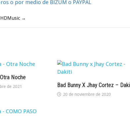
bros o por medio de BIZUM o PAYPAL
ullHDMusic →
 Otra Noche
Bad Bunny X Jhay Cortez – Daki
bre de 2021
20 de noviembre de 2020