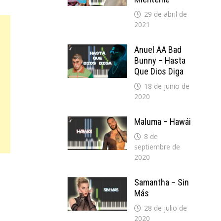
29 de abril de
2021
Anuel AA Bad
Bunny – Hasta
Que Dios Diga
18 de junio de
2020
Maluma – Hawái
8 de
septiembre de
2020
Samantha – Sin
Más
28 de julio de
2020