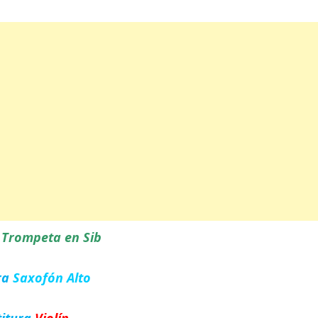
a
Trompeta en Sib
ra
Saxofón Alto
titura
Violín