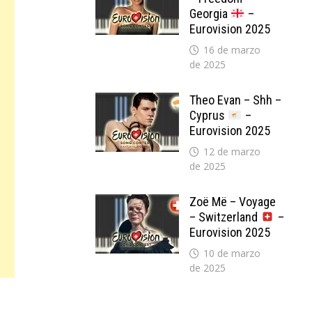
Georgia
–
Eurovision 2025
16 de marzo
de 2025
Theo Evan – Shh –
Cyprus
–
Eurovision 2025
12 de marzo
de 2025
Zoë Më – Voyage
– Switzerland
–
Eurovision 2025
10 de marzo
de 2025