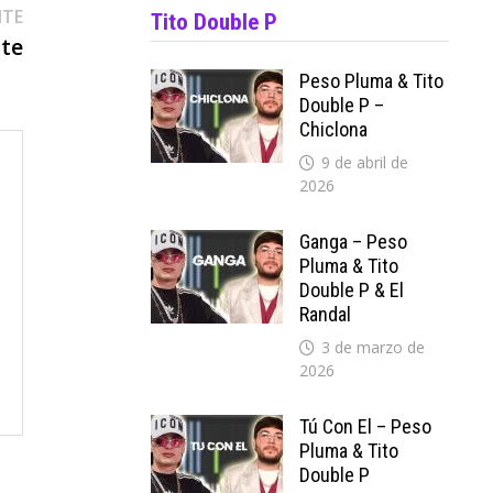
Entrada
NTE
Tito Double P
siguiente:
nte
Peso Pluma & Tito
Double P –
Chiclona
9 de abril de
2026
Ganga – Peso
Pluma & Tito
Double P & El
Randal
3 de marzo de
2026
Tú Con El – Peso
Pluma & Tito
Double P