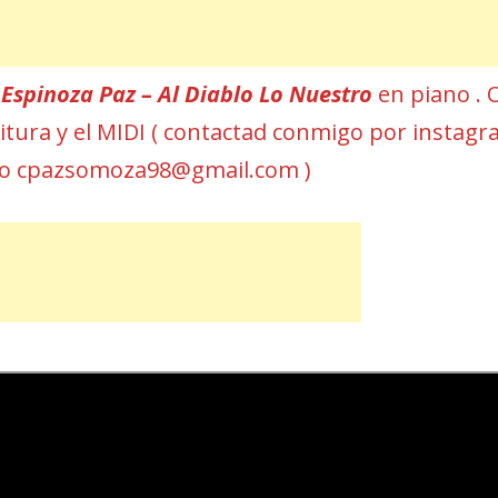
r
Espinoza Paz – Al Diablo Lo Nuestro
en piano . 
rtitura y el MIDI ( contactad conmigo por instag
eo cpazsomoza98@gmail.com )