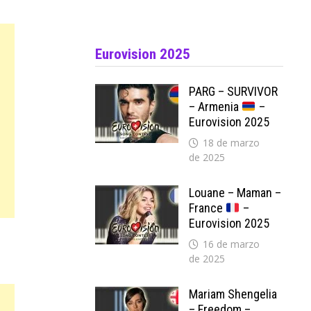
Eurovision 2025
PARG – SURVIVOR
– Armenia
–
Eurovision 2025
18 de marzo
de 2025
Louane – Maman –
France
–
Eurovision 2025
16 de marzo
de 2025
Mariam Shengelia
– Freedom –