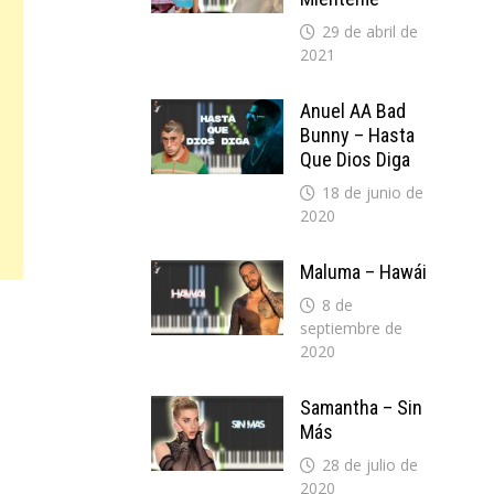
29 de abril de
2021
Anuel AA Bad
Bunny – Hasta
Que Dios Diga
18 de junio de
2020
Maluma – Hawái
8 de
septiembre de
2020
Samantha – Sin
Más
28 de julio de
2020