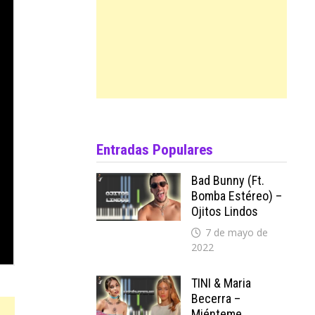
Entradas Populares
Bad Bunny (ft.
Bomba Estéreo) –
Ojitos Lindos
7 de mayo de
2022
TINI & Maria
Becerra –
Miénteme