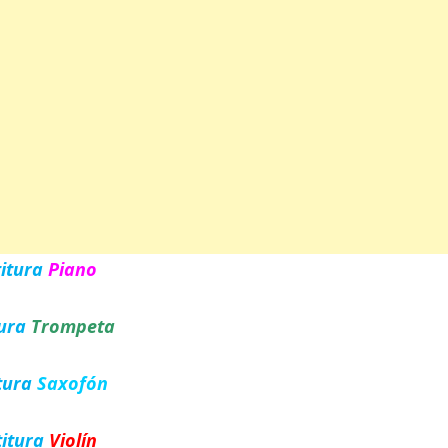
titura
Piano
tura
Trompeta
tura
Saxofón
titura
Violín