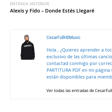
Navegación
Entrada
ENTRADA ANTERIOR
anterior:
Alexis y Fido – Donde Estés Llegaré
De
Entradas
CesarFullHDMusic
Hola , ¿Quieres aprender a toc
exclusivo de las últimas canci
contactad conmigo por correo 
PARTITURA PDF en mi página 
están disponibles para miem
Ver todas las entradas de CesarF