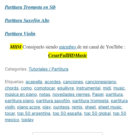
Partitura
Trompeta en Sib
Partitura
Saxofón Alto
Partitura
Violín
MIDI
Consíguelo siendo
miembro
de mi canal de YouTube :
CesarFullHDMusic
Categorías:
Tutoriales / Partitura
Etiquetas:
acapella
,
acordes
,
canciones
,
cancionespiano
,
chords
,
como
,
comotocar
,
equilivre
,
instrumental
,
midi
,
music
,
música en piano
,
notas
,
novedades viernes
,
Papel
,
partitura
,
partitura piano
,
partitura saxofón
,
partitura trompeta
,
partitura
violín
,
piano score
,
play
,
punteos
,
remix
,
sheet
,
sheet music
,
tocar
,
top 50 argentina
,
top 50 españa
,
top 50 global
,
top 50
mexico
,
toplay