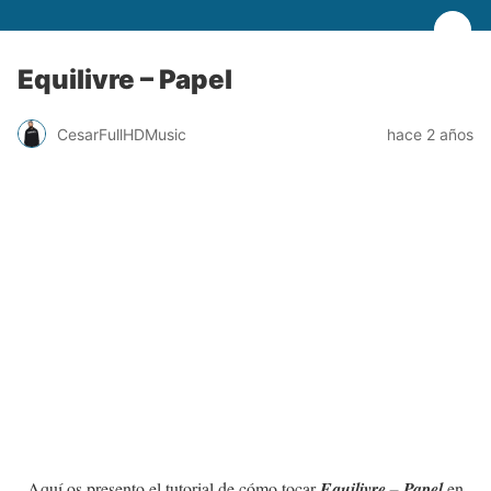
Equilivre – Papel
CesarFullHDMusic
hace 2 años
Aquí os presento el tutorial de cómo tocar
Equilivre – Papel
en