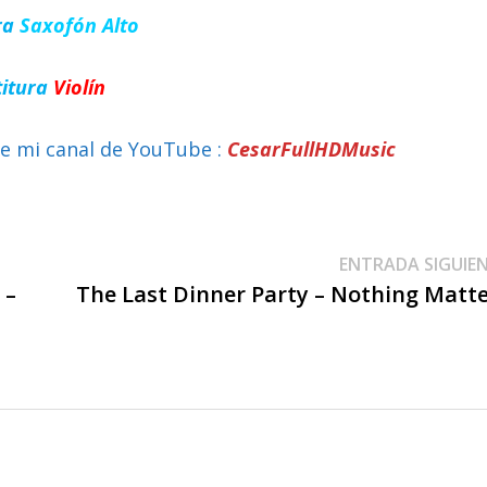
ra
Saxofón Alto
titura
Violín
e mi canal de YouTube :
CesarFullHDMusic
ENTRADA SIGUIE
 –
The Last Dinner Party – Nothing Matt