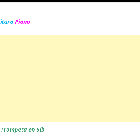
titura
Piano
a
Trompeta en Sib