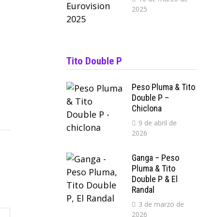
2025
Tito Double P
Peso Pluma & Tito
Double P –
Chiclona
9 de abril de
2026
Ganga – Peso
Pluma & Tito
Double P & El
Randal
3 de marzo de
2026