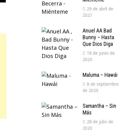
29 de abril de
2021
Anuel AA Bad
Bunny – Hasta
Que Dios Diga
18 de junio de
2020
Maluma – Hawái
8 de septiembre
de 2020
Samantha – Sin
Más
28 de julio de
2020