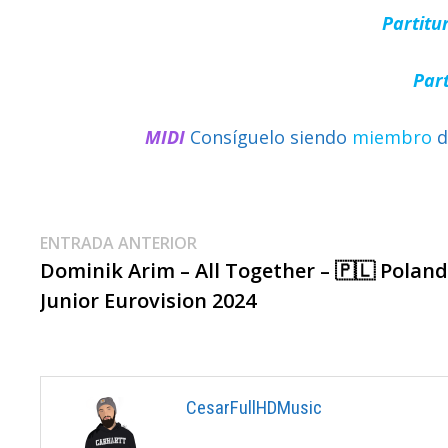
Partitu
Par
MIDI
Consíguelo siendo
miembro
d
Navegación
Entrada
ENTRADA ANTERIOR
anterior:
Dominik Arim – All Together – 🇵🇱 Poland
De
Junior Eurovision 2024
Entradas
CesarFullHDMusic