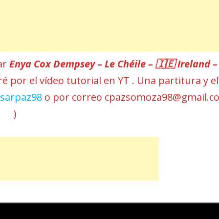
car
Enya Cox Dempsey – Le Chéile – 🇮🇪 Ireland –
é por el vídeo tutorial en YT . Una partitura y el
esarpaz98
o por correo cpazsomoza98@gmail.c
)