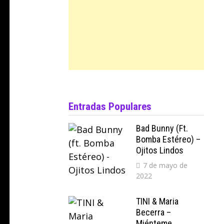
Entradas Populares
Bad Bunny (ft.
Bomba Estéreo) –
Ojitos Lindos
7 de mayo de
2022
TINI & Maria
Becerra –
Miénteme