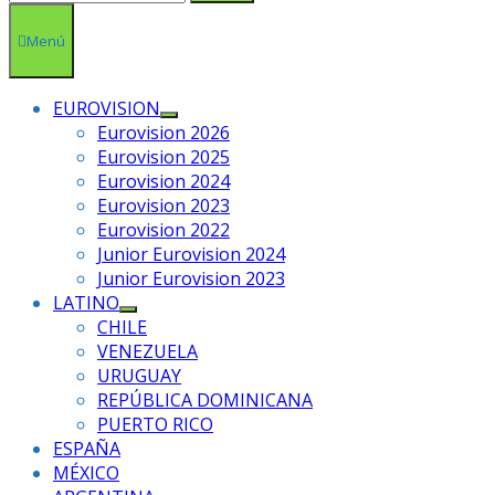
Menú
EUROVISION
Mostrar
Eurovision 2026
el
Eurovision 2025
submenú
Eurovision 2024
Eurovision 2023
Eurovision 2022
Junior Eurovision 2024
Junior Eurovision 2023
LATINO
Mostrar
CHILE
el
VENEZUELA
submenú
URUGUAY
REPÚBLICA DOMINICANA
PUERTO RICO
ESPAÑA
MÉXICO