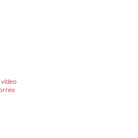
 vídeo
orreo