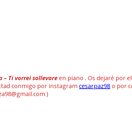
a – Ti vorrei sollevare
en piano . Os dejaré por el
ntactad conmigo por instagram
cesarpaz98
o por c
a98@gmail.com )