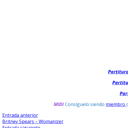
Partitur
Partit
Par
MIDI
Consíguelo siendo
miembro
Navegación
Entrada
Entrada anterior
anterior:
Britney Spears – Womanizer
De
Entrada
Entrada siguiente