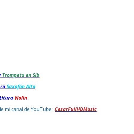
a
Trompeta en Sib
ura
Saxofón Alto
titura
Violín
de mi canal de YouTube :
CesarFullHDMusic