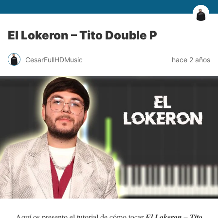
El Lokeron – Tito Double P
CesarFullHDMusic
hace 2 años
Aquí os presento el tutorial de cómo tocar
El Lokeron – Tito