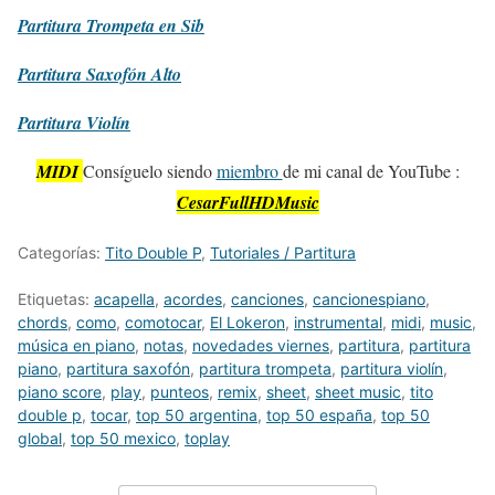
Partitura
Trompeta en Sib
Partitura
Saxofón Alto
Partitura
Violín
MIDI
Consíguelo siendo
miembro
de mi canal de YouTube :
CesarFullHDMusic
Categorías:
Tito Double P
,
Tutoriales / Partitura
Etiquetas:
acapella
,
acordes
,
canciones
,
cancionespiano
,
chords
,
como
,
comotocar
,
El Lokeron
,
instrumental
,
midi
,
music
,
música en piano
,
notas
,
novedades viernes
,
partitura
,
partitura
piano
,
partitura saxofón
,
partitura trompeta
,
partitura violín
,
piano score
,
play
,
punteos
,
remix
,
sheet
,
sheet music
,
tito
double p
,
tocar
,
top 50 argentina
,
top 50 españa
,
top 50
global
,
top 50 mexico
,
toplay