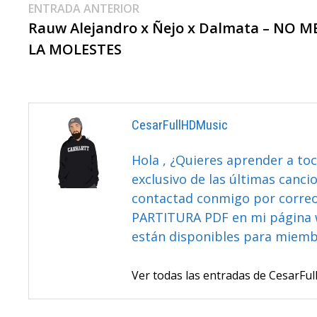
Navegación
Entrada
ENTRADA ANTERIOR
anterior:
Rauw Alejandro x Ñejo x Dalmata – NO M
De
LA MOLESTES
Entradas
CesarFullHDMusic
Hola , ¿Quieres aprender a toc
exclusivo de las últimas canci
contactad conmigo por correo 
PARTITURA PDF en mi página 
están disponibles para miem
Ver todas las entradas de CesarF