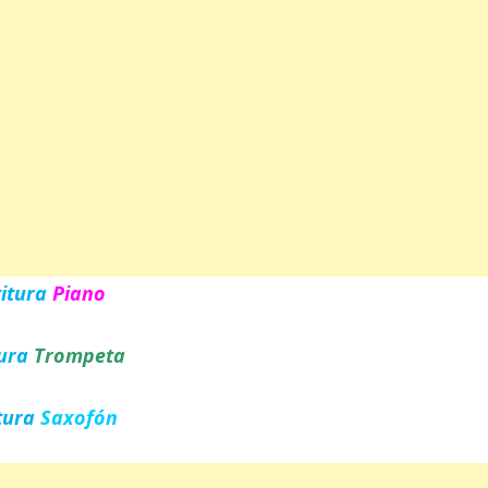
titura
Piano
tura
Trompeta
tura
Saxofón