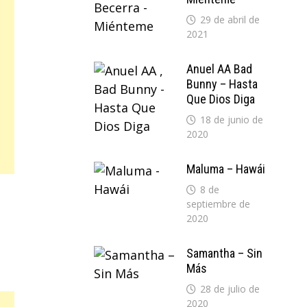
29 de abril de
2021
Anuel AA Bad
Bunny – Hasta
Que Dios Diga
18 de junio de
2020
Maluma – Hawái
8 de
septiembre de
2020
Samantha – Sin
Más
28 de julio de
2020