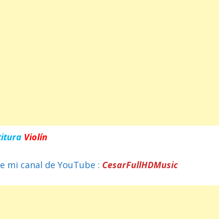
titura
Violín
e mi canal de YouTube :
CesarFullHDMusic