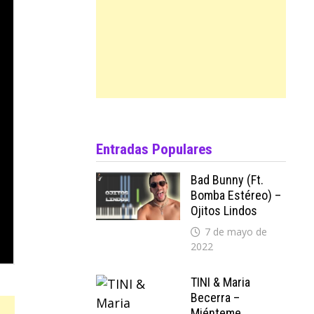
Entradas Populares
Bad Bunny (ft.
Bomba Estéreo) –
Ojitos Lindos
7 de mayo de
2022
TINI & Maria
Becerra –
Miénteme