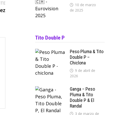
Entrada
NTE
10 de marzo
siguiente:
nez
de 2025
Tito Double P
Peso Pluma & Tito
Double P –
Chiclona
9 de abril de
2026
Ganga – Peso
Pluma & Tito
Double P & El
Randal
3 de marzo de