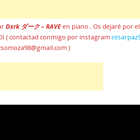
ar
Dxrk ダーク – RAVE
en piano . Os dejaré por el
MIDI ( contactad conmigo por instagram
cesarpaz
azsomoza98@gmail.com )