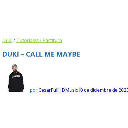
Duki
/
Tutoriales / Partitura
DUKI – CALL ME MAYBE
por
CesarFullHDMusic
10 de diciembre de 202