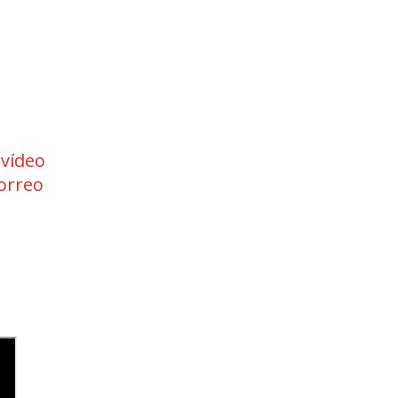
 vídeo
orreo