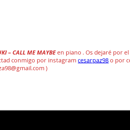
KI – CALL ME MAYBE
en piano . Os dejaré por el
ntactad conmigo por instagram
cesarpaz98
o por c
a98@gmail.com )