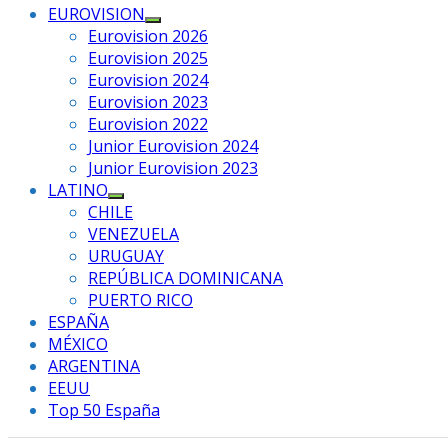
EUROVISION
Mostrar
Eurovision 2026
el
Eurovision 2025
submenú
Eurovision 2024
Eurovision 2023
Eurovision 2022
Junior Eurovision 2024
Junior Eurovision 2023
LATINO
Mostrar
CHILE
el
VENEZUELA
submenú
URUGUAY
REPÚBLICA DOMINICANA
PUERTO RICO
ESPAÑA
MÉXICO
ARGENTINA
EEUU
Top 50 España