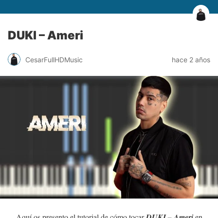
DUKI – Ameri
CesarFullHDMusic
hace 2 años
Aquí os presento el tutorial de cómo tocar
DUKI – Ameri
en