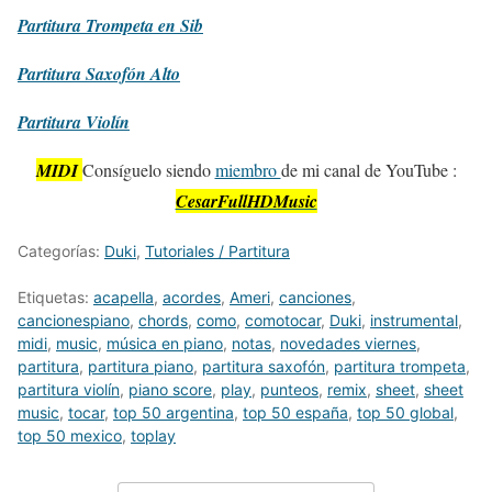
Partitura
Trompeta en Sib
Partitura
Saxofón Alto
Partitura
Violín
MIDI
Consíguelo siendo
miembro
de mi canal de YouTube :
CesarFullHDMusic
Categorías:
Duki
,
Tutoriales / Partitura
Etiquetas:
acapella
,
acordes
,
Ameri
,
canciones
,
cancionespiano
,
chords
,
como
,
comotocar
,
Duki
,
instrumental
,
midi
,
music
,
música en piano
,
notas
,
novedades viernes
,
partitura
,
partitura piano
,
partitura saxofón
,
partitura trompeta
,
partitura violín
,
piano score
,
play
,
punteos
,
remix
,
sheet
,
sheet
music
,
tocar
,
top 50 argentina
,
top 50 españa
,
top 50 global
,
top 50 mexico
,
toplay