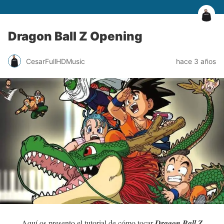
Dragon Ball Z Opening
CesarFullHDMusic
hace 3 años
Aquí os presento el tutorial de cómo tocar
Dragon Ball Z