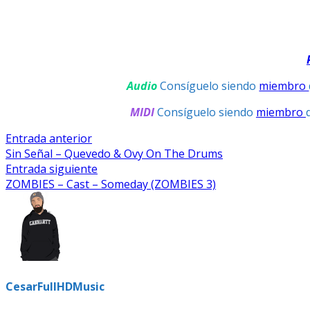
Audio
Consíguelo siendo
miembro
MIDI
Consíguelo siendo
miembro
Navegación
Entrada
Entrada anterior
anterior:
Sin Señal – Quevedo & Ovy On The Drums
De
Entrada
Entrada siguiente
Entradas
siguiente:
ZOMBIES – Cast – Someday (ZOMBIES 3)
CesarFullHDMusic