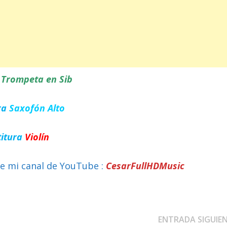
a
Trompeta en Sib
ra
Saxofón Alto
titura
Violín
e mi canal de YouTube :
CesarFullHDMusic
ENTRADA SIGUIE