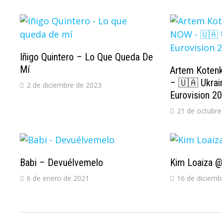
Iñigo Quintero – Lo Que Queda De
Mí
Artem Kote
– 🇺🇦 Ukrai
2 de diciembre de 2023
Eurovision 2
21 de octubre
Babi – Devuélvemelo
Kim Loaiza @
6 de enero de 2021
16 de diciemb