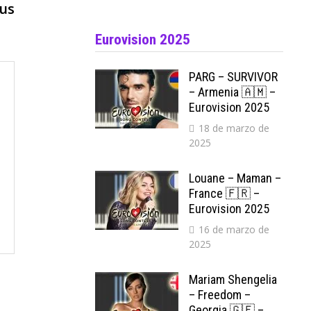
siguiente:
eus
Eurovision 2025
PARG – SURVIVOR
– Armenia 🇦🇲 –
Eurovision 2025
18 de marzo de
2025
Louane – Maman –
France 🇫🇷 –
Eurovision 2025
16 de marzo de
2025
Mariam Shengelia
– Freedom –
Georgia 🇬🇪 –