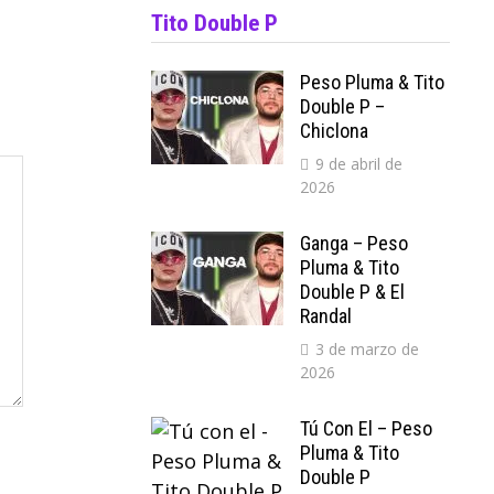
Tito Double P
Peso Pluma & Tito
Double P –
Chiclona
9 de abril de
2026
Ganga – Peso
Pluma & Tito
Double P & El
Randal
3 de marzo de
2026
Tú Con El – Peso
Pluma & Tito
Double P