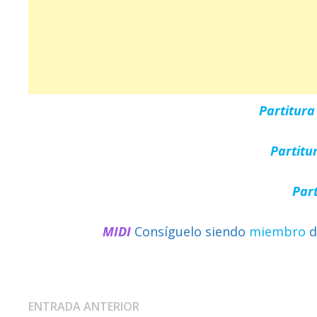
Partitur
Partitu
Par
MIDI
Consíguelo siendo
miembro
d
Navegación
Entrada
ENTRADA ANTERIOR