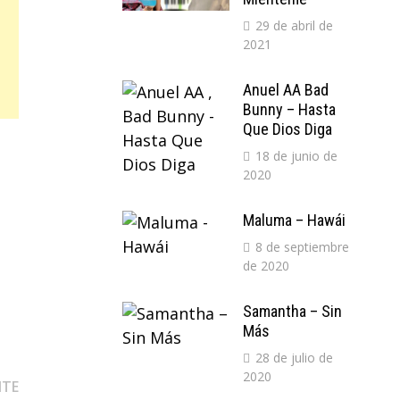
29 de abril de
2021
Anuel AA Bad
Bunny – Hasta
Que Dios Diga
18 de junio de
2020
Maluma – Hawái
8 de septiembre
de 2020
Samantha – Sin
Más
28 de julio de
2020
Entrada
NTE