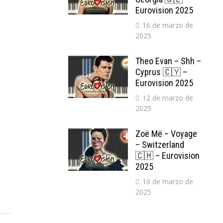
Eurovision 2025
16 de marzo de
2025
Theo Evan – Shh –
Cyprus 🇨🇾 –
Eurovision 2025
12 de marzo de
2025
Zoë Më – Voyage
– Switzerland
🇨🇭 – Eurovision
2025
10 de marzo de
2025