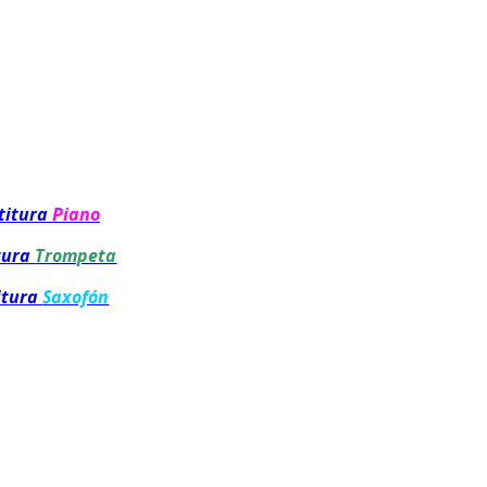
titura
Piano
tura
Trompeta
itura
Saxofón