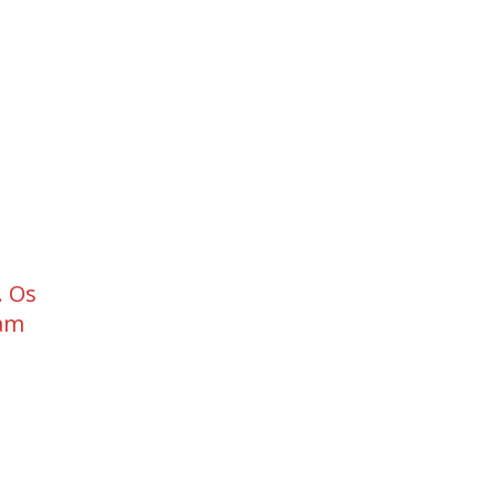
. Os
ram