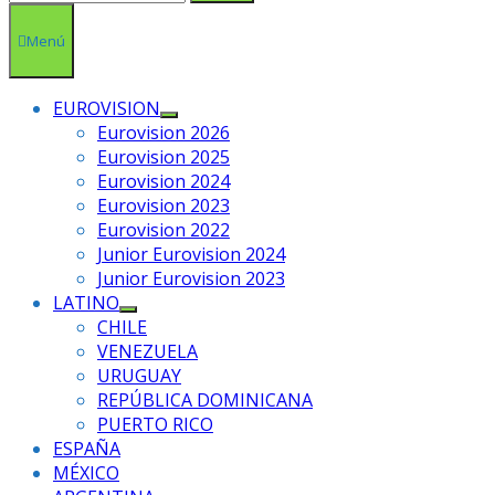
Menú
EUROVISION
Mostrar
Eurovision 2026
el
Eurovision 2025
submenú
Eurovision 2024
Eurovision 2023
Eurovision 2022
Junior Eurovision 2024
Junior Eurovision 2023
LATINO
Mostrar
CHILE
el
VENEZUELA
submenú
URUGUAY
REPÚBLICA DOMINICANA
PUERTO RICO
ESPAÑA
MÉXICO