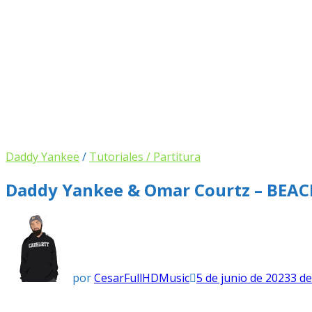
Daddy Yankee
/
Tutoriales / Partitura
Daddy Yankee & Omar Courtz – BEA
por
CesarFullHDMusic
5 de junio de 2023
3 d