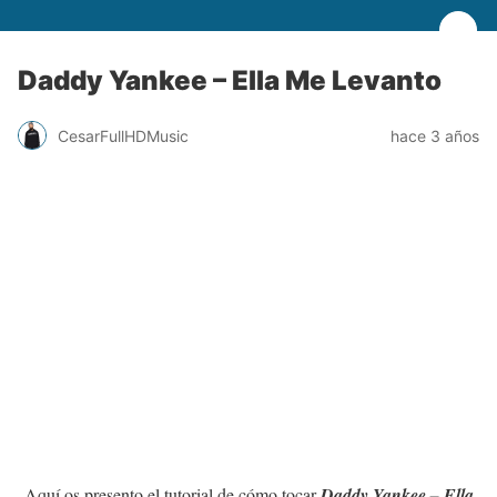
Daddy Yankee – Ella Me Levanto
CesarFullHDMusic
hace 3 años
Aquí os presento el tutorial de cómo tocar
Daddy Yankee – Ella