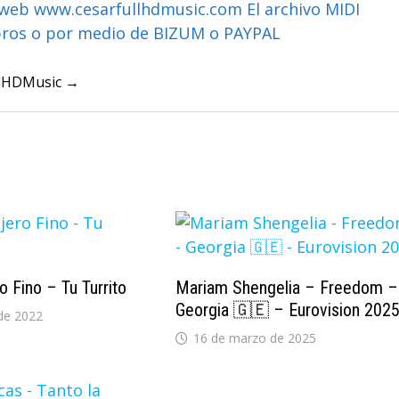
web www.cesarfullhdmusic.com El archivo MIDI
bros o por medio de BIZUM o PAYPAL
ullHDMusic →
o Fino – Tu Turrito
Mariam Shengelia – Freedom –
Georgia 🇬🇪 – Eurovision 202
de 2022
16 de marzo de 2025