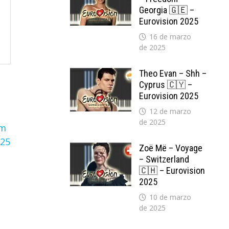
Georgia 🇬🇪 –
Eurovision 2025
16 de marzo
de 2025
Theo Evan – Shh –
Cyprus 🇨🇾 –
Eurovision 2025
12 de marzo
de 2025
Zoë Më – Voyage
– Switzerland
🇨🇭 – Eurovision
5
2025
10 de marzo
de 2025