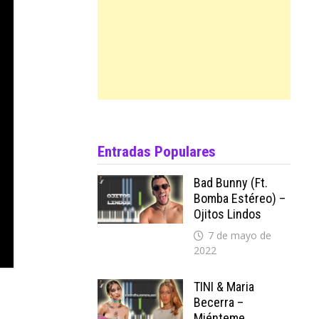
Entradas Populares
Bad Bunny (ft.
Bomba Estéreo) –
Ojitos Lindos
7 de mayo de
2022
TINI & Maria
Becerra –
Miénteme