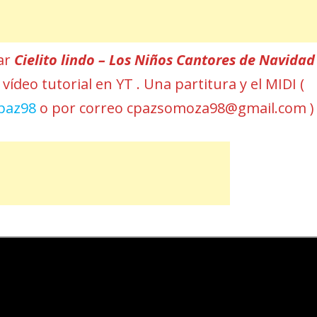
car
Cielito lindo – Los Niños Cantores de Navidad
 vídeo tutorial en YT . Una partitura y el MIDI (
paz98
o por correo cpazsomoza98@gmail.com )