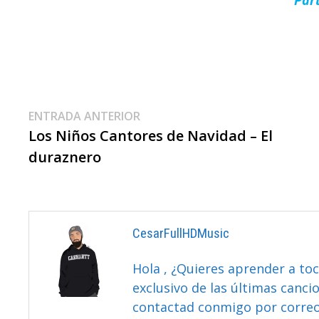
Navegación
Entrada
ENTRADA ANTERIOR
anterior:
Los Niños Cantores de Navidad – El
De
duraznero
Entradas
CesarFullHDMusic
Hola , ¿Quieres aprender a toc
exclusivo de las últimas canci
contactad conmigo por correo 