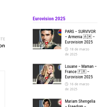
Eurovision 2025
PARG – SURVIVOR
– Armenia 🇦🇲 –
Entrada
NTE
Eurovision 2025
siguiente:
on
18 de marzo
de 2025
Louane – Maman –
France 🇫🇷 –
Eurovision 2025
16 de marzo
de 2025
Mariam Shengelia
– Freedom –