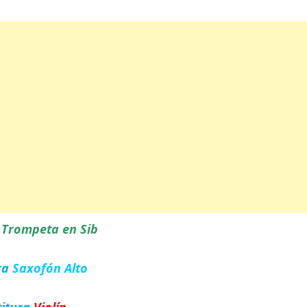
a
Trompeta en Sib
ra
Saxofón Alto
titura
Violín