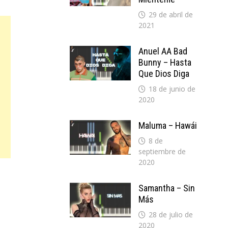
29 de abril de
2021
Anuel AA Bad
Bunny – Hasta
Que Dios Diga
18 de junio de
2020
Maluma – Hawái
8 de
septiembre de
2020
Samantha – Sin
Más
28 de julio de
2020