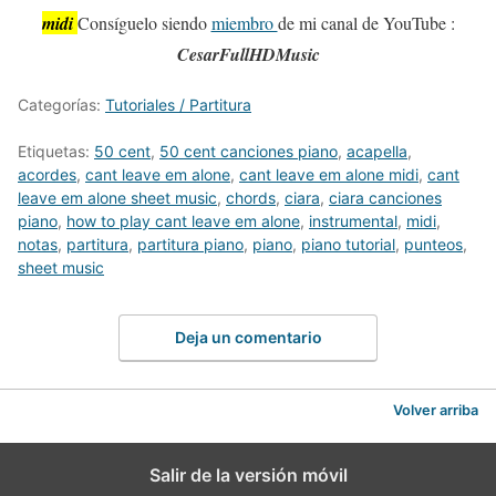
midi
Consíguelo siendo
miembro
de mi canal de YouTube :
CesarFullHDMusic
Categorías:
Tutoriales / Partitura
Etiquetas:
50 cent
,
50 cent canciones piano
,
acapella
,
acordes
,
cant leave em alone
,
cant leave em alone midi
,
cant
leave em alone sheet music
,
chords
,
ciara
,
ciara canciones
piano
,
how to play cant leave em alone
,
instrumental
,
midi
,
notas
,
partitura
,
partitura piano
,
piano
,
piano tutorial
,
punteos
,
sheet music
Deja un comentario
Volver arriba
Salir de la versión móvil