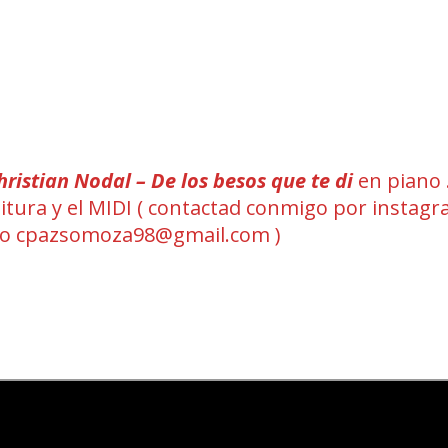
hristian Nodal – De los besos que te di
en piano 
rtitura y el MIDI ( contactad conmigo por instag
eo cpazsomoza98@gmail.com )