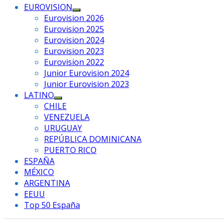
EUROVISION
Mostrar
Eurovision 2026
el
Eurovision 2025
submenú
Eurovision 2024
Eurovision 2023
Eurovision 2022
Junior Eurovision 2024
Junior Eurovision 2023
LATINO
Mostrar
CHILE
el
VENEZUELA
submenú
URUGUAY
REPÚBLICA DOMINICANA
PUERTO RICO
ESPAÑA
MÉXICO
ARGENTINA
EEUU
Top 50 España