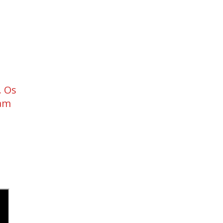
. Os
ram