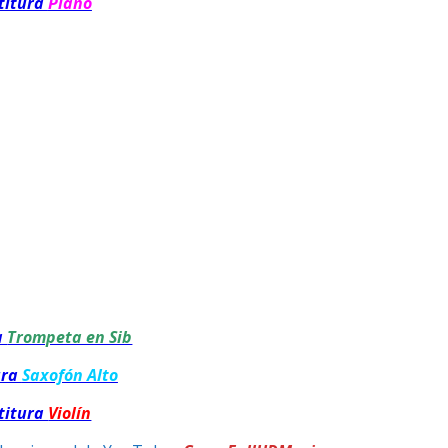
titura
Piano
a
Trompeta en Sib
ura
Saxofón Alto
titura
Violín