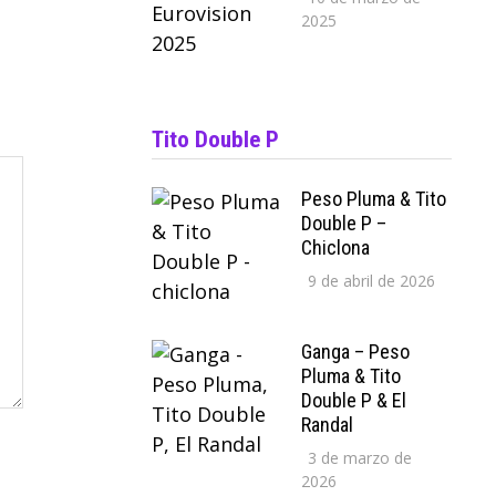
2025
Tito Double P
Peso Pluma & Tito
Double P –
Chiclona
9 de abril de 2026
Ganga – Peso
Pluma & Tito
Double P & El
Randal
3 de marzo de
2026