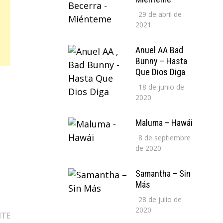
29 de abril de
2021
Anuel AA Bad
Bunny – Hasta
Que Dios Diga
18 de junio de
2020
Maluma – Hawái
8 de septiembre
de 2020
Samantha – Sin
Más
28 de julio de
2020
Entrada
NTE