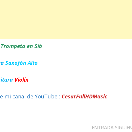
a
Trompeta en Sib
ra
Saxofón Alto
titura
Violín
e mi canal de YouTube :
CesarFullHDMusic
ENTRADA SIGUIE