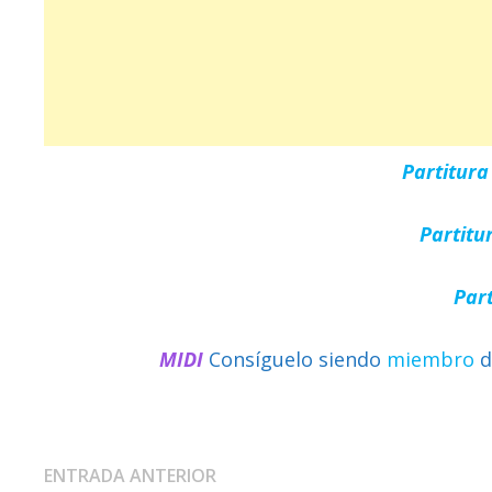
Partitur
Partitu
Par
MIDI
Consíguelo siendo
miembro
d
Navegación
Entrada
ENTRADA ANTERIOR