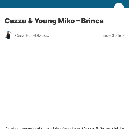
Cazzu & Young Miko – Brinca
CesarFullHDMusic
hace 3 años
Cazzu & Young Miko
Aquí os presento el tutorial de cómo tocar