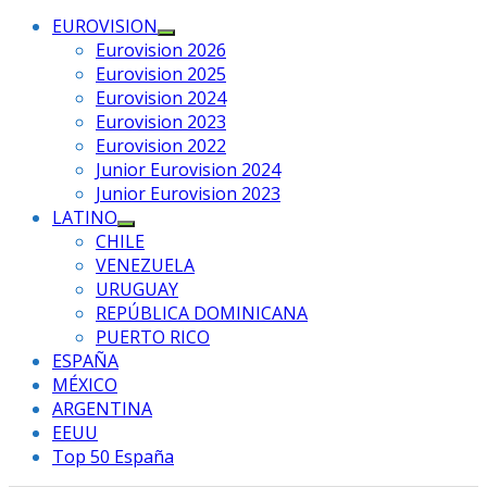
EUROVISION
Mostrar
Eurovision 2026
el
Eurovision 2025
submenú
Eurovision 2024
Eurovision 2023
Eurovision 2022
Junior Eurovision 2024
Junior Eurovision 2023
LATINO
Mostrar
CHILE
el
VENEZUELA
submenú
URUGUAY
REPÚBLICA DOMINICANA
PUERTO RICO
ESPAÑA
MÉXICO
ARGENTINA
EEUU
Top 50 España