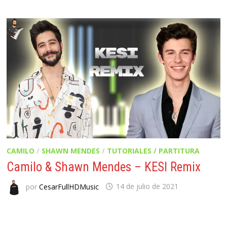
CAMILO
/
SHAWN MENDES
/
TUTORIALES / PARTITURA
Camilo & Shawn Mendes – KESI Remix
por
CesarFullHDMusic
14 de julio de 2021