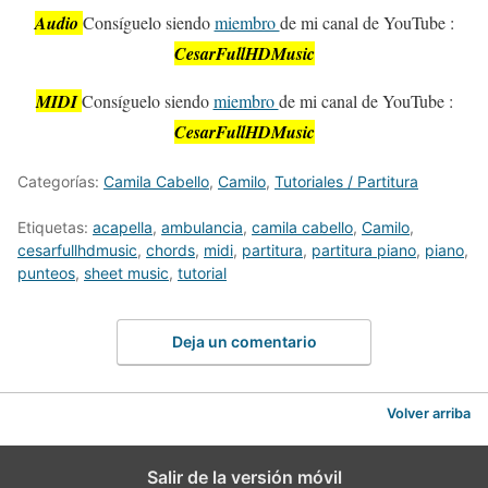
Audio
Consíguelo siendo
miembro
de mi canal de YouTube :
CesarFullHDMusic
MIDI
Consíguelo siendo
miembro
de mi canal de YouTube :
CesarFullHDMusic
Categorías:
Camila Cabello
,
Camilo
,
Tutoriales / Partitura
Etiquetas:
acapella
,
ambulancia
,
camila cabello
,
Camilo
,
cesarfullhdmusic
,
chords
,
midi
,
partitura
,
partitura piano
,
piano
,
punteos
,
sheet music
,
tutorial
Deja un comentario
Volver arriba
Salir de la versión móvil