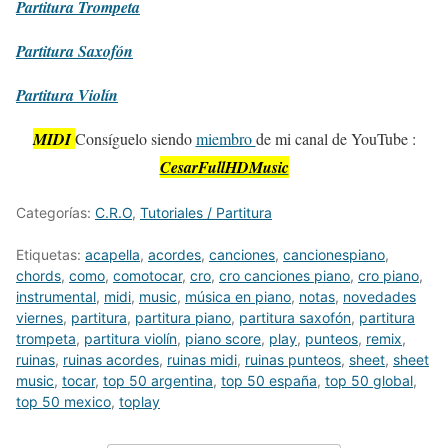
Partitura
Trompeta
Partitura
Saxofón
Partitura
Violín
MIDI
Consíguelo siendo
miembro
de mi canal de YouTube :
CesarFullHDMusic
Categorías:
C.R.O
,
Tutoriales / Partitura
Etiquetas:
acapella
,
acordes
,
canciones
,
cancionespiano
,
chords
,
como
,
comotocar
,
cro
,
cro canciones piano
,
cro piano
,
instrumental
,
midi
,
music
,
música en piano
,
notas
,
novedades
viernes
,
partitura
,
partitura piano
,
partitura saxofón
,
partitura
trompeta
,
partitura violín
,
piano score
,
play
,
punteos
,
remix
,
ruinas
,
ruinas acordes
,
ruinas midi
,
ruinas punteos
,
sheet
,
sheet
music
,
tocar
,
top 50 argentina
,
top 50 españa
,
top 50 global
,
top 50 mexico
,
toplay