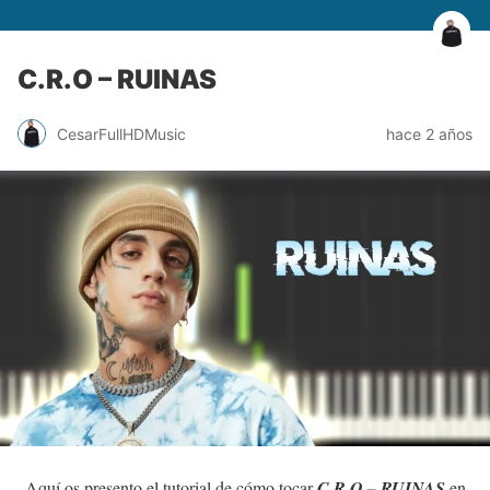
C.R.O – RUINAS
CesarFullHDMusic
hace 2 años
Aquí os presento el tutorial de cómo tocar
C.R.O – RUINAS
en