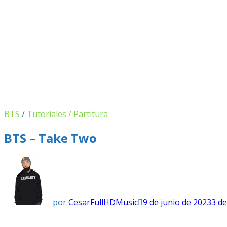
BTS
/
Tutoriales / Partitura
BTS – Take Two
por
CesarFullHDMusic
9 de junio de 2023
3 d