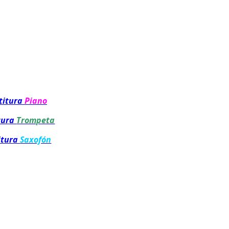
titura
Piano
tura
Trompeta
itura
Saxofón