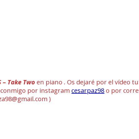
S – Take Two
en piano . Os dejaré por el vídeo tu
ad conmigo por instagram
cesarpaz98
o por corr
a98@gmail.com )