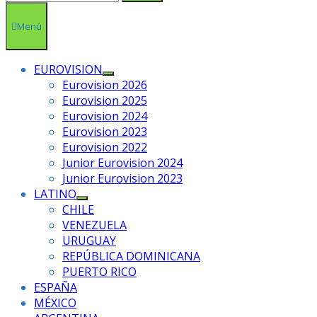
Menú
EUROVISION
Mostrar
Eurovision 2026
el
Eurovision 2025
submenú
Eurovision 2024
Eurovision 2023
Eurovision 2022
Junior Eurovision 2024
Junior Eurovision 2023
LATINO
Mostrar
CHILE
el
VENEZUELA
submenú
URUGUAY
REPÚBLICA DOMINICANA
PUERTO RICO
ESPAÑA
MÉXICO