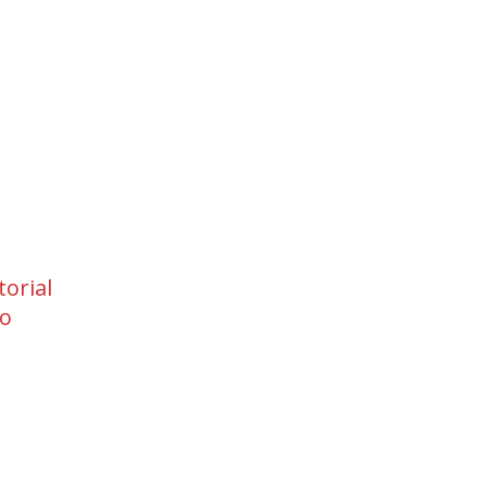
torial
eo