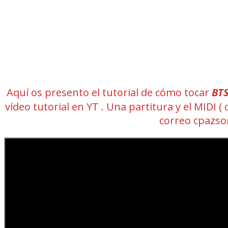
Aquí os presento el tutorial de cómo tocar
BT
vídeo tutorial en YT . Una partitura y el MID
correo cpazs