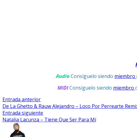
Audio
Consíguelo siendo
miembro
MIDI
Consíguelo siendo
miembro
Navegación
Entrada
Entrada anterior
anterior:
De La Ghetto & Rauw Alejandro – Loco Por Perrearte Remi
De
Entrada
Entrada siguiente
Entradas
siguiente:
Natalia Lacunza – Tiene Que Ser Para Mí