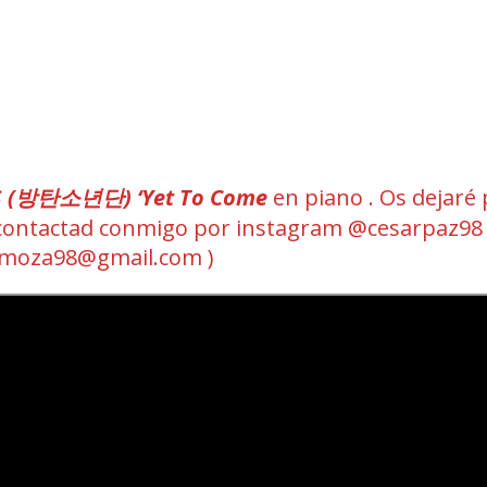
S (방탄소년단) ‘Yet To Come
en piano . Os dejaré 
I ( contactad conmigo por instagram @cesarpaz98
omoza98@gmail.com )