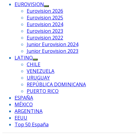
EUROVISION
Mostrar
Eurovision 2026
el
Eurovision 2025
submenú
Eurovision 2024
Eurovision 2023
Eurovision 2022
Junior Eurovision 2024
Junior Eurovision 2023
LATINO
Mostrar
CHILE
el
VENEZUELA
submenú
URUGUAY
REPÚBLICA DOMINICANA
PUERTO RICO
ESPAÑA
MÉXICO
ARGENTINA
EEUU
Top 50 España