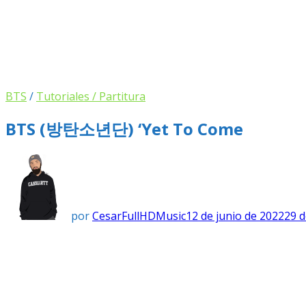
BTS
/
Tutoriales / Partitura
BTS (방탄소년단) ‘Yet To Come
por
CesarFullHDMusic
12 de junio de 2022
29 