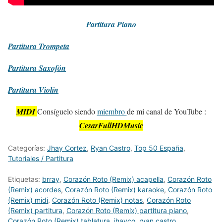
Partitura
Piano
Partitura
Trompeta
Partitura
Saxofón
Partitura
Violín
MIDI
Consíguelo siendo
miembro
de mi canal de YouTube :
CesarFullHDMusic
Categorías:
Jhay Cortez
,
Ryan Castro
,
Top 50 España
,
Tutoriales / Partitura
Etiquetas:
brray
,
Corazón Roto (Remix) acapella
,
Corazón Roto
(Remix) acordes
,
Corazón Roto (Remix) karaoke
,
Corazón Roto
(Remix) midi
,
Corazón Roto (Remix) notas
,
Corazón Roto
(Remix) partitura
,
Corazón Roto (Remix) partitura piano
,
Corazón Roto (Remix) tablatura
,
jhayco
,
ryan castro