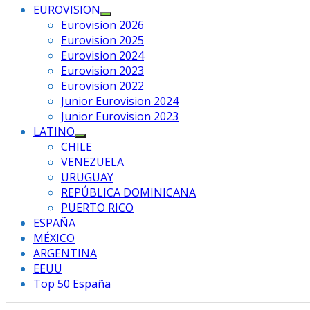
EUROVISION
Mostrar
Eurovision 2026
el
Eurovision 2025
submenú
Eurovision 2024
Eurovision 2023
Eurovision 2022
Junior Eurovision 2024
Junior Eurovision 2023
LATINO
Mostrar
CHILE
el
VENEZUELA
submenú
URUGUAY
REPÚBLICA DOMINICANA
PUERTO RICO
ESPAÑA
MÉXICO
ARGENTINA
EEUU
Top 50 España