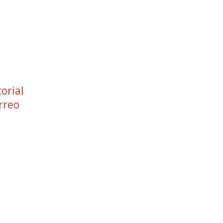
orial
rreo