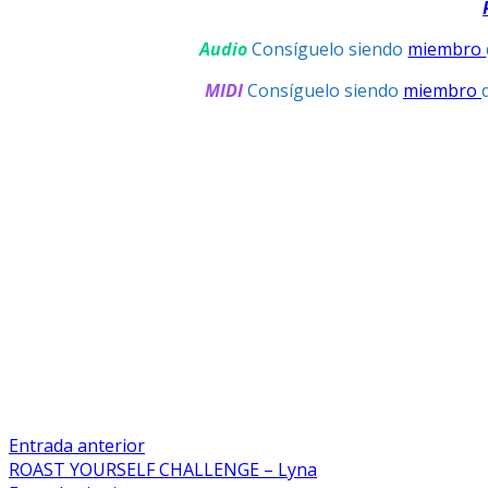
Audio
Consíguelo siendo
miembro
MIDI
Consíguelo siendo
miembro
Navegación
Entrada
Entrada anterior
anterior:
ROAST YOURSELF CHALLENGE – Lyna
De