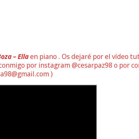
oza – Ella
en piano . Os dejaré por el vídeo tut
ad conmigo por instagram @cesarpaz98 o por co
a98@gmail.com )