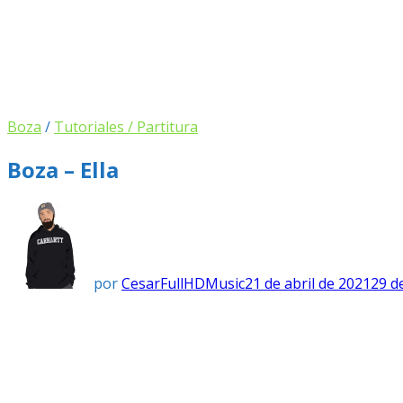
Boza
/
Tutoriales / Partitura
Boza – Ella
por
CesarFullHDMusic
21 de abril de 2021
29 d