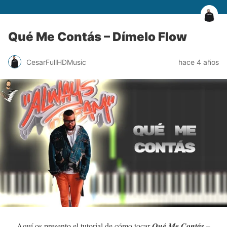
Qué Me Contás – Dímelo Flow
CesarFullHDMusic
hace 4 años
Aquí os presento el tutorial de cómo tocar
Qué Me Contás –