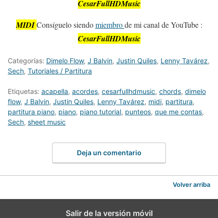
CesarFullHDMusic
MIDI
Consíguelo siendo
miembro
de mi canal de YouTube :
CesarFullHDMusic
Categorías:
Dimelo Flow
,
J Balvin
,
Justin Quiles
,
Lenny Tavárez
,
Sech
,
Tutoriales / Partitura
Etiquetas:
acapella
,
acordes
,
cesarfullhdmusic
,
chords
,
dimelo
flow
,
J Balvin
,
Justin Quiles
,
Lenny Tavárez
,
midi
,
partitura
,
partitura piano
,
piano
,
piano tutorial
,
punteos
,
que me contas
,
Sech
,
sheet music
Deja un comentario
Volver arriba
Salir de la versión móvil