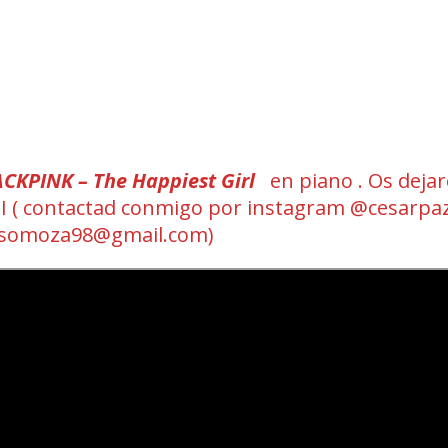
CKPINK – The Happiest Girl
en piano . Os dejar
MIDI ( contactad conmigo por instagram @cesarpa
zsomoza98@gmail.com)