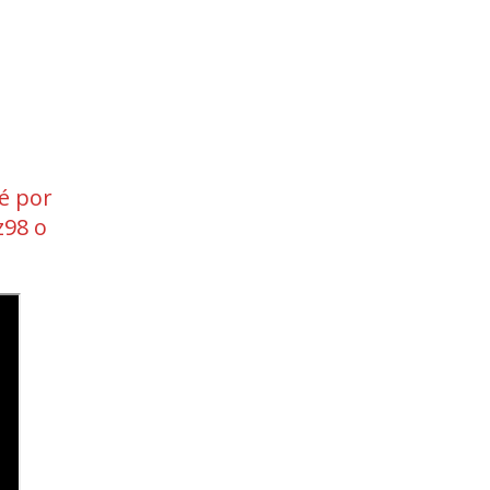
é por
z98 o