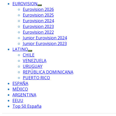
EUROVISION
Mostrar
Eurovision 2026
el
Eurovision 2025
submenú
Eurovision 2024
Eurovision 2023
Eurovision 2022
Junior Eurovision 2024
Junior Eurovision 2023
LATINO
Mostrar
CHILE
el
VENEZUELA
submenú
URUGUAY
REPÚBLICA DOMINICANA
PUERTO RICO
ESPAÑA
MÉXICO
ARGENTINA
EEUU
Top 50 España