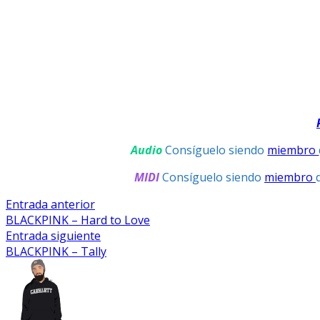
Audio
Consíguelo siendo
miembro
MIDI
Consíguelo siendo
miembro
Navegación
Entrada
Entrada anterior
anterior:
BLACKPINK – Hard to Love
De
Entrada
Entrada siguiente
Entradas
siguiente:
BLACKPINK – Tally