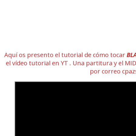
Aquí os presento el tutorial de cómo tocar
BLA
el vídeo tutorial en YT . Una partitura y el 
por correo cpa