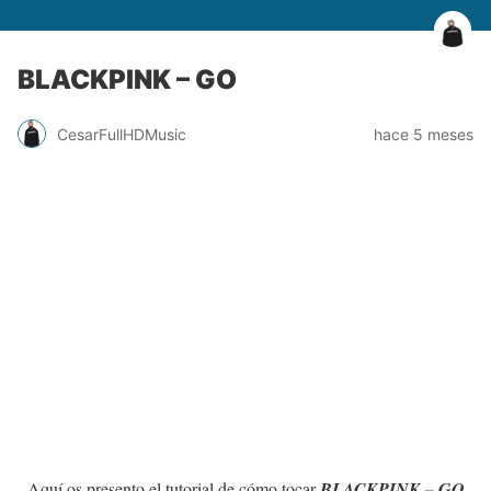
BLACKPINK – GO
CesarFullHDMusic
hace 5 meses
Aquí os presento el tutorial de cómo tocar
BLACKPINK – GO