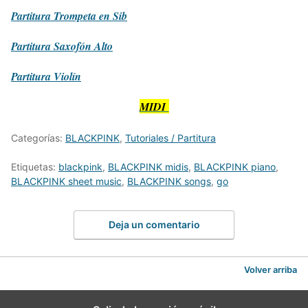
Partitura
Trompeta en Sib
Partitura
Saxofón Alto
Partitura
Violín
MIDI
Categorías:
BLACKPINK
,
Tutoriales / Partitura
Etiquetas:
blackpink
,
BLACKPINK midis
,
BLACKPINK piano
,
BLACKPINK sheet music
,
BLACKPINK songs
,
go
Deja un comentario
Volver arriba