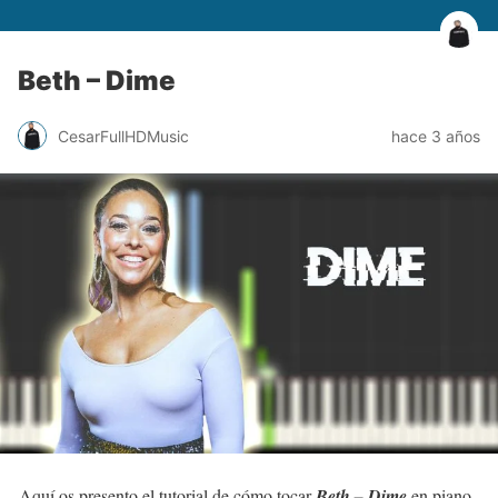
Beth – Dime
CesarFullHDMusic
hace 3 años
Aquí os presento el tutorial de cómo tocar
Beth – Dime
en piano .