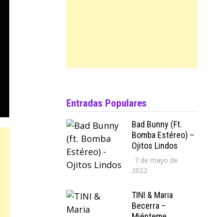
Entradas Populares
Bad Bunny (ft.
Bomba Estéreo) –
Ojitos Lindos
7 de mayo de
2022
TINI & Maria
Becerra –
Miénteme