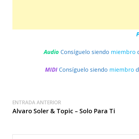
Audio
Consíguelo siendo
miembro
MIDI
Consíguelo siendo
miembro
d
Navegación
Entrada
ENTRADA ANTERIOR
anterior:
Alvaro Soler & Topic – Solo Para Ti
De
Entradas