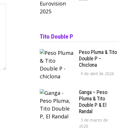
Tito Double P
Peso Pluma & Tito
Double P –
Chiclona
9 de abril de 2026
Ganga – Peso
Pluma & Tito
Double P & El
Randal
3 de marzo de
2026