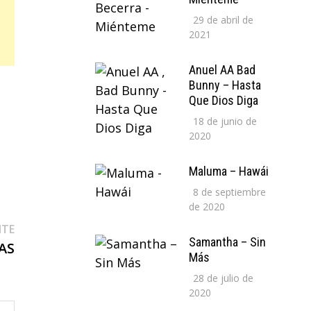
29 de abril de
2021
Anuel AA Bad
Bunny – Hasta
Que Dios Diga
18 de junio de
2020
Maluma – Hawái
8 de septiembre
de 2020
Entrada
NTE
Samantha – Sin
siguiente:
AS
Más
28 de julio de
2020