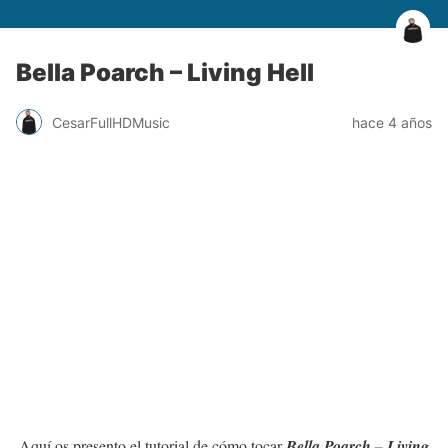
Bella Poarch – Living Hell
CesarFullHDMusic
hace 4 años
Aquí os presento el tutorial de cómo tocar
Bella Poarch – Living