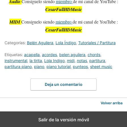
Audio
Consíguelo siendo
miembro
de mi canal de YouTube :
CesarFullHDMusic
MIDI
Consíguelo siendo
miembro
de mi canal de YouTube :
CesarFullHDMusic
Categorías:
Belén Aguilera
,
Lola Índigo
,
Tutoriales / Partitura
Etiquetas:
acapella
,
acordes
,
belen aguilera
,
chords
,
instrumental
,
la tirita
,
Lola Indigo
,
midi
,
notas
,
partitura
,
partitura piano
,
piano
,
piano tutorial
,
punteos
,
sheet music
Deja un comentario
Volver arriba
Salir de la versión móvil