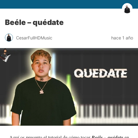
Beéle – quédate
CesarFullHDMusic
hace 1 año
Aquí os presento el tutorial de cómo tocar
Beéle – quédate
en