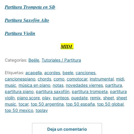
Partitura
Trompeta en Sib
Partitura
Saxofón Alto
Partitura
Violín
MIDI
Categorías:
Beéle
,
Tutoriales / Partitura
Etiquetas:
acapella
,
acordes
,
beele
,
canciones
,
cancionespiano
,
chords
,
como
,
comotocar
,
instrumental
,
midi
,
music
,
música en piano
,
notas
,
novedades viernes
,
partitura
,
partitura piano
,
partitura saxofón
,
partitura trompeta
,
partitura
violín
,
piano score
,
play
,
punteos
,
quedate
,
remix
,
sheet
,
sheet
music
,
tocar
,
top 50 argentina
,
top 50 españa
,
top 50 global
,
top 50 mexico
,
toplay
Deja un comentario