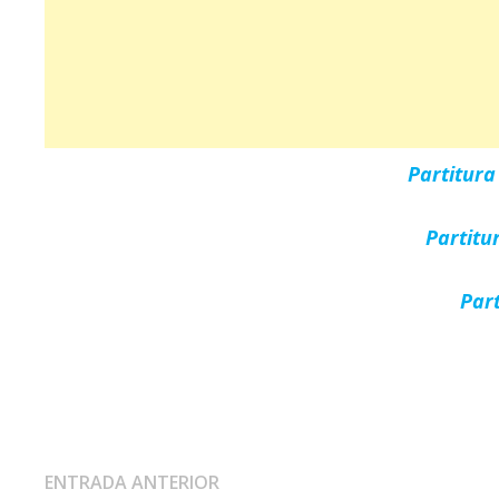
Partitur
Partitu
Par
Navegación
Entrada
ENTRADA ANTERIOR