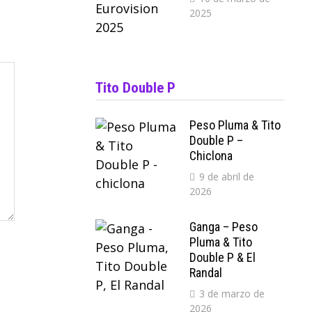
2025
Tito Double P
Peso Pluma & Tito
Double P –
Chiclona
9 de abril de
2026
Ganga – Peso
Pluma & Tito
Double P & El
Randal
3 de marzo de
2026