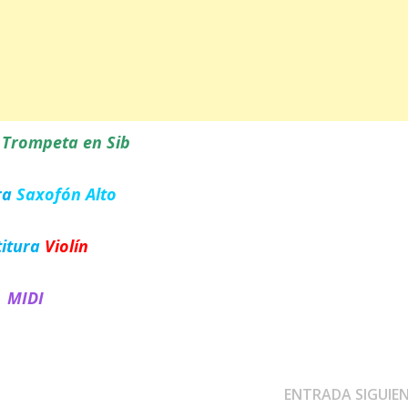
a
Trompeta en Sib
ra
Saxofón Alto
titura
Violín
MIDI
ENTRADA SIGUIE