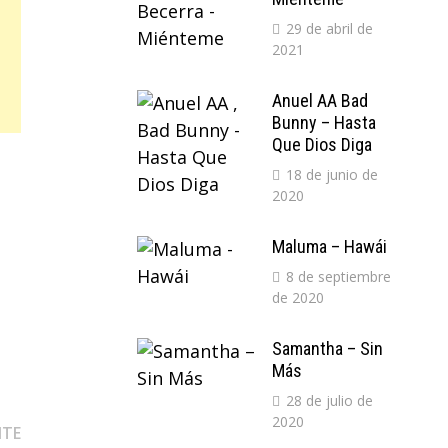
29 de abril de
2021
Anuel AA Bad
Bunny – Hasta
Que Dios Diga
18 de junio de
2020
Maluma – Hawái
8 de septiembre
de 2020
Samantha – Sin
Más
28 de julio de
2020
Entrada
NTE