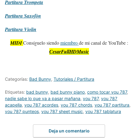
Partitura
Trompeta
Partitura
Saxofón
Partitura
Violín
MIDI
Consíguelo siendo
miembro
de mi canal de YouTube :
CesarFullHDMusic
Categorías:
Bad Bunny
,
Tutoriales / Partitura
Etiquetas:
bad bunny
,
bad bunny piano
,
como tocar vou 787
,
nadie sabe lo que va a pasar mañana
,
vou 787
,
vou 787
acapella
,
vou 787 acordes
,
vou 787 chords
,
vou 787 partitura
,
vou 787 punteos
,
vou 787 sheet music
,
vou 787 tablatura
Deja un comentario