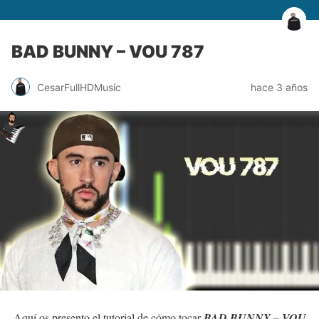
BAD BUNNY – VOU 787
CesarFullHDMusic
hace 3 años
Aquí os presento el tutorial de cómo tocar
BAD BUNNY – VOU