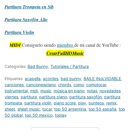
Partitura
Trompeta en Sib
Partitura
Saxofón Alto
Partitura
Violín
MIDI
Consíguelo siendo
miembro
de mi canal de YouTube :
CesarFullHDMusic
Categorías:
Bad Bunny
,
Tutoriales / Partitura
Etiquetas:
acapella
,
acordes
,
bad bunny
,
BAILE INoLVIDABLE
,
canciones
,
cancionespiano
,
chords
,
como
,
comotocar
,
instrumental
,
midi
,
music
,
música en piano
,
notas
,
novedades
viernes
,
partitura
,
partitura piano
,
partitura saxofón
,
partitura
trompeta
,
partitura violín
,
piano score
,
play
,
punteos
,
remix
,
sheet
,
sheet music
,
tocar
,
top 50 argentina
,
top 50 españa
,
top
50 global
,
top 50 mexico
,
toplay