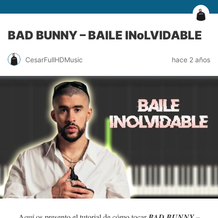
BAD BUNNY – BAILE INoLVIDABLE
CesarFullHDMusic
hace 2 años
Aquí os presento el tutorial de cómo tocar
BAD BUNNY –