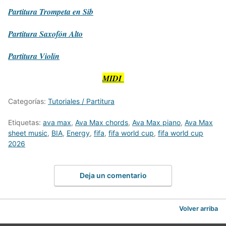
Partitura
Trompeta en Sib
Partitura
Saxofón Alto
Partitura
Violín
MIDI
Categorías:
Tutoriales / Partitura
Etiquetas:
ava max
,
Ava Max chords
,
Ava Max piano
,
Ava Max
sheet music
,
BIA
,
Energy
,
fifa
,
fifa world cup
,
fifa world cup
2026
Deja un comentario
Volver arriba