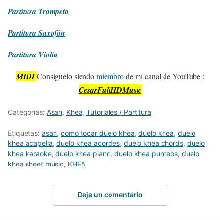
Partitura
Trompeta
Partitura
Saxofón
Partitura
Violín
MIDI
Consíguelo siendo
miembro
de mi canal de YouTube :
CesarFullHDMusic
Categorías:
Asan
,
Khea
,
Tutoriales / Partitura
Etiquetas:
asan
,
como tocar duelo khea
,
duelo khea
,
duelo
khea acapella
,
duelo khea acordes
,
duelo khea chords
,
duelo
khea karaoke
,
duelo khea piano
,
duelo khea punteos
,
duelo
khea sheet music
,
KHEA
Deja un comentario