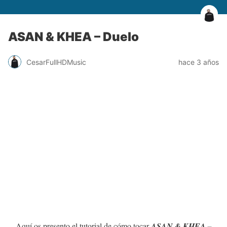
ASAN & KHEA – Duelo
CesarFullHDMusic
hace 3 años
Aquí os presento el tutorial de cómo tocar
ASAN & KHEA –