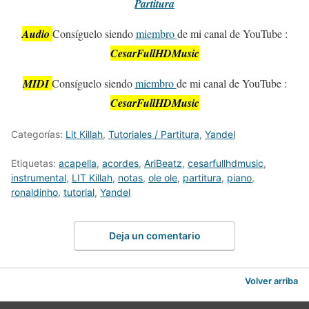
Partitura
Audio
Consíguelo siendo
miembro
de mi canal de YouTube :
CesarFullHDMusic
MIDI
Consíguelo siendo
miembro
de mi canal de YouTube :
CesarFullHDMusic
Categorías:
Lit Killah
,
Tutoriales / Partitura
,
Yandel
Etiquetas:
acapella
,
acordes
,
AriBeatz
,
cesarfullhdmusic
,
instrumental
,
LIT Killah
,
notas
,
ole ole
,
partitura
,
piano
,
ronaldinho
,
tutorial
,
Yandel
Deja un comentario
Volver arriba