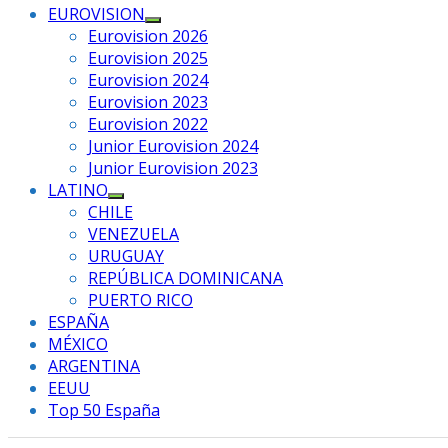
EUROVISION
Mostrar
Eurovision 2026
el
Eurovision 2025
submenú
Eurovision 2024
Eurovision 2023
Eurovision 2022
Junior Eurovision 2024
Junior Eurovision 2023
LATINO
Mostrar
CHILE
el
VENEZUELA
submenú
URUGUAY
REPÚBLICA DOMINICANA
PUERTO RICO
ESPAÑA
MÉXICO
ARGENTINA
EEUU
Top 50 España