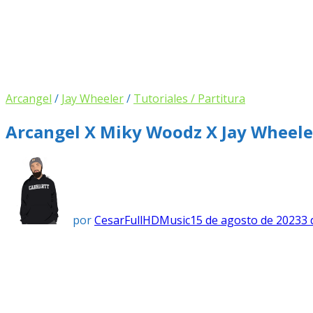
Arcangel
/
Jay Wheeler
/
Tutoriales / Partitura
Arcangel X Miky Woodz X Jay Wheeler
por
CesarFullHDMusic
15 de agosto de 2023
3 