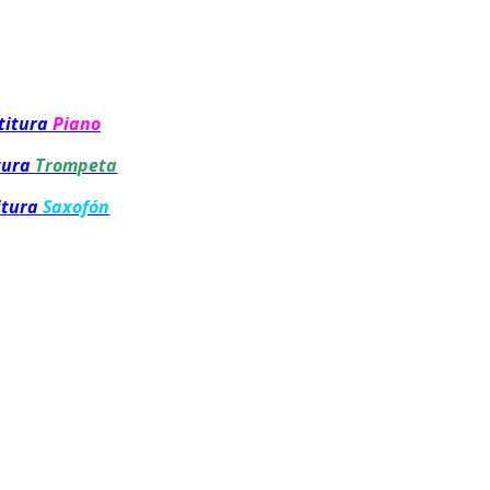
titura
Piano
tura
Trompeta
itura
Saxofón