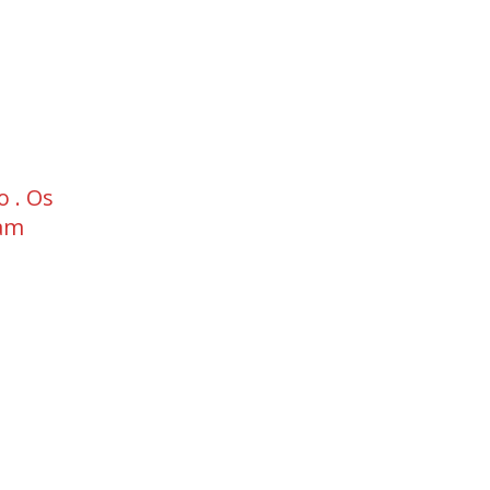
o . Os
ram