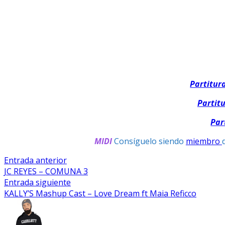
Partitur
Partit
Par
MIDI
Consíguelo siendo
miembro
Navegación
Entrada
Entrada anterior
anterior:
JC REYES – COMUNA 3
De
Entrada
Entrada siguiente
Entradas
siguiente:
KALLY’S Mashup Cast – Love Dream ft Maia Reficco