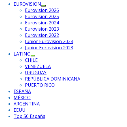
EUROVISION
Mostrar
Eurovision 2026
el
Eurovision 2025
submenú
Eurovision 2024
Eurovision 2023
Eurovision 2022
Junior Eurovision 2024
Junior Eurovision 2023
LATINO
Mostrar
CHILE
el
VENEZUELA
submenú
URUGUAY
REPÚBLICA DOMINICANA
PUERTO RICO
ESPAÑA
MÉXICO
ARGENTINA
EEUU
Top 50 España