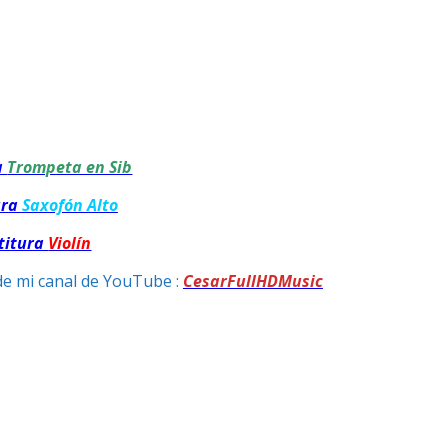
a
Trompeta en Sib
ura
Saxofón Alto
titura
Violín
de mi canal de YouTube :
CesarFullHDMusic