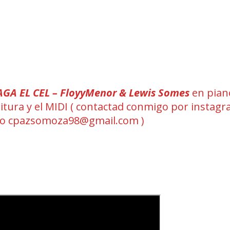
GA EL CEL – FloyyMenor & Lewis Somes
en pian
rtitura y el MIDI ( contactad conmigo por instag
eo cpazsomoza98@gmail.com )