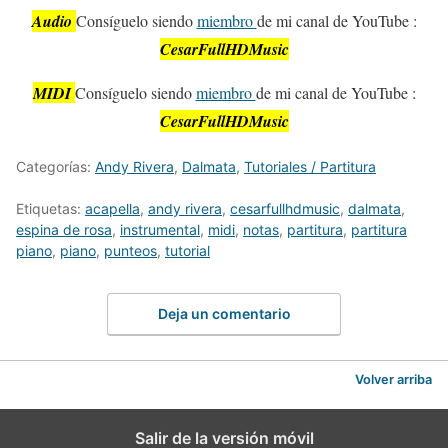
Audio
Consíguelo siendo
miembro
de mi canal de YouTube :
CesarFullHDMusic
MIDI
Consíguelo siendo
miembro
de mi canal de YouTube :
CesarFullHDMusic
Categorías:
Andy Rivera
,
Dalmata
,
Tutoriales / Partitura
Etiquetas:
acapella
,
andy rivera
,
cesarfullhdmusic
,
dalmata
,
espina de rosa
,
instrumental
,
midi
,
notas
,
partitura
,
partitura
piano
,
piano
,
punteos
,
tutorial
Deja un comentario
Volver arriba
Salir de la versión móvil