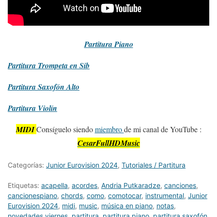
Partitura
Piano
Partitura
Trompeta en Sib
Partitura
Saxofón Alto
Partitura
Violín
MIDI
Consíguelo siendo
miembro
de mi canal de YouTube :
CesarFullHDMusic
Categorías:
Junior Eurovision 2024
,
Tutoriales / Partitura
Etiquetas:
acapella
,
acordes
,
Andria Putkaradze
,
canciones
,
cancionespiano
,
chords
,
como
,
comotocar
,
instrumental
,
Junior
Eurovision 2024
,
midi
,
music
,
música en piano
,
notas
,
novedades viernes
,
partitura
,
partitura piano
,
partitura saxofón
,