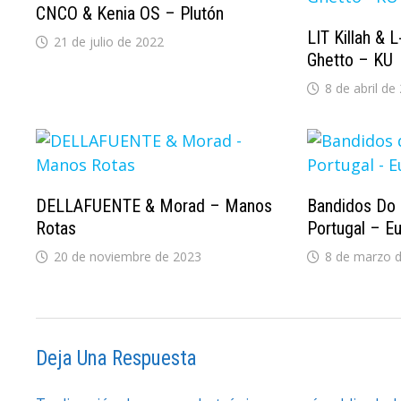
CNCO & Kenia OS – Plutón
LIT Killah & 
21 de julio de 2022
Ghetto – KU
8 de abril de
DELLAFUENTE & Morad – Manos
Bandidos Do 
Rotas
Portugal – E
20 de noviembre de 2023
8 de marzo 
Deja Una Respuesta