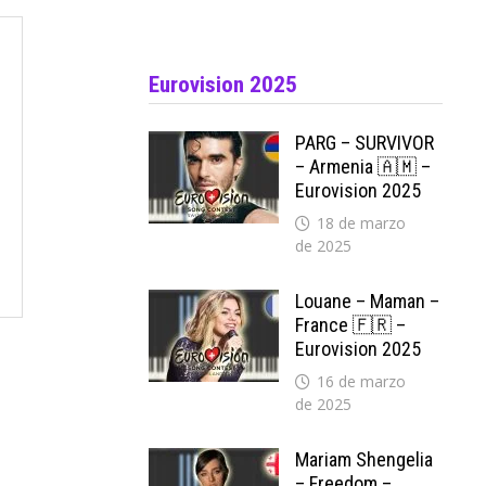
Eurovision 2025
PARG – SURVIVOR
– Armenia 🇦🇲 –
Eurovision 2025
18 de marzo
de 2025
Louane – Maman –
France 🇫🇷 –
Eurovision 2025
16 de marzo
de 2025
Mariam Shengelia
– Freedom –