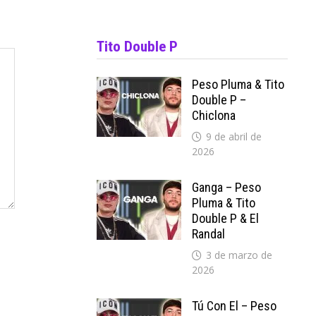
Tito Double P
Peso Pluma & Tito
Double P –
Chiclona
9 de abril de
2026
Ganga – Peso
Pluma & Tito
Double P & El
Randal
3 de marzo de
2026
Tú Con El – Peso