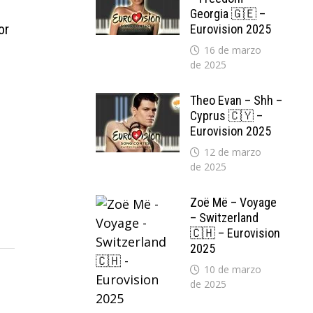
Georgia 🇬🇪 –
or
Eurovision 2025
16 de marzo
de 2025
Theo Evan – Shh –
Cyprus 🇨🇾 –
Eurovision 2025
12 de marzo
de 2025
Zoë Më – Voyage
– Switzerland
🇨🇭 – Eurovision
2025
10 de marzo
de 2025