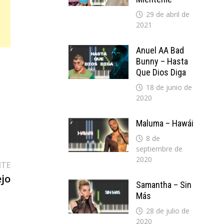
29 de abril de
2021
Anuel AA Bad
Bunny – Hasta
Que Dios Diga
18 de junio de
2020
Maluma – Hawái
8 de
septiembre de
2020
Entrada
NTE
siguiente:
ejo
Samantha – Sin
Más
28 de julio de
2020