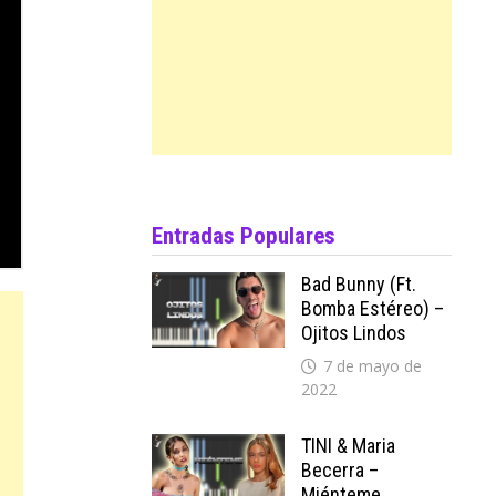
Entradas Populares
Bad Bunny (ft.
Bomba Estéreo) –
Ojitos Lindos
7 de mayo de
2022
TINI & Maria
Becerra –
Miénteme