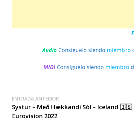
Audio
Consíguelo siendo
miembro
MIDI
Consíguelo siendo
miembro
d
Navegación
Entrada
ENTRADA ANTERIOR
anterior:
Systur – Með Hækkandi Sól – Iceland 🇮🇸 
De
Eurovision 2022
Entradas